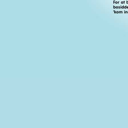
For at 
bosidde
‘kom in
Orgasmisk Oplæsning
Spilletid: 20:01 min