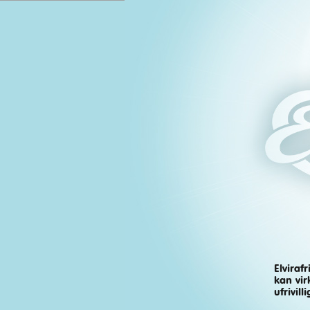
Elviraf
Elvira
kan vir
ufrivil