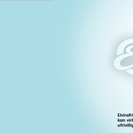
Elviraf
kan vir
Rapporter problem
ufrivil