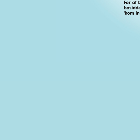
For at 
Noget er galt! Hjælp os med at løse problemet ved at skriv
bosidde
‘kom in
Problemer med afspilning eller visning
Filmen/galleriet indeholder ulovlig indhold
Film
Gallerier
Elviras Veninder
Kundeservice
Artikler
Bet