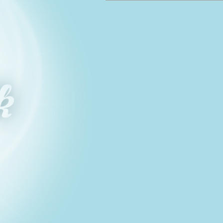
undeservice
og
betingelser