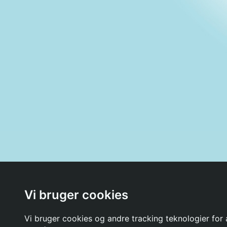
Rapportér problem
Film
Gallerier
Elviras Veninder
K
Vi bruger cookies
Vi bruger cookies og andre tracking teknologier for a