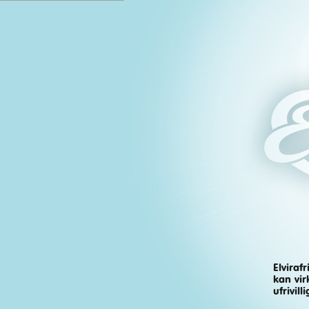
Elviraf
Elvira
,
Ella
kan vir
ufrivil