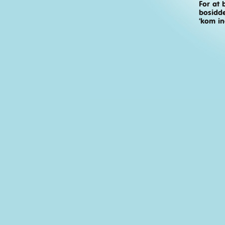
For at 
bosidde
‘kom in
Frækt brusebad
Spilletid: 17:05 min